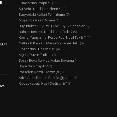
E
Kümes Nasıl Yapılır ?
(11)
Su Sebili Nasıl Temizlenir?
(10)
Banyodaki Küfleri Temizleme
(7)
Muşamba Nasıl Döşenir?
(6)
Büyüdükçe Büyümüş Çok Büyük Sebzeler
(5)
Bahçe Hortumu Nasıl Tamir Edilir ?
(5)
Kornej Yapıştırma, Perde Rayı Nasıl Takılır?
(4)
NalburTEK – Yapı Market’in Sanal Hali..
(4)
YAPI
Klozet Nasıl Değiştirilir?
(4)
Alçı İle Duvar Tadilatı
(4)
Sprey Boya İle Mobilyaları Boyama
(4)
Boya Nasıl Yapılır?
(4)
Porselen Demlik Temizliği
(3)
Adım Adım Elektrik Prizi Değiştirme
(3)
Klozet Kapağı Nasıl Değiştirilir?
(3)
LAY