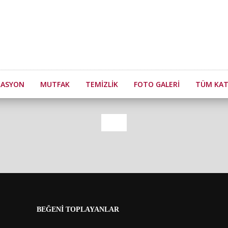
RASYON
MUTFAK
TEMIZLIK
FOTO GALERI
TÜM KAT
BEĞENİ TOPLAYANLAR