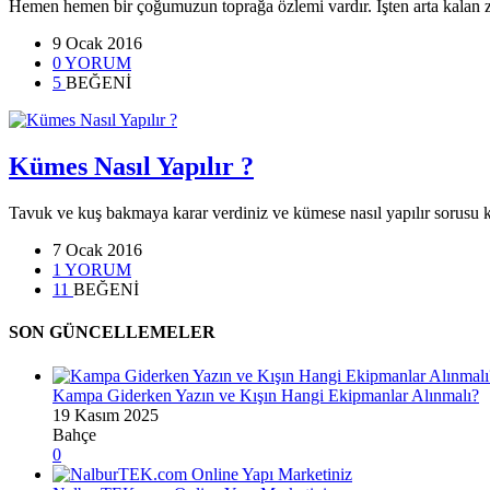
Hemen hemen bir çoğumuzun toprağa özlemi vardır. İşten arta kalan 
9 Ocak 2016
0 YORUM
5
BEĞENİ
Kümes Nasıl Yapılır ?
Tavuk ve kuş bakmaya karar verdiniz ve kümese nasıl yapılır sorusu
7 Ocak 2016
1 YORUM
11
BEĞENİ
SON GÜNCELLEMELER
Kampa Giderken Yazın ve Kışın Hangi Ekipmanlar Alınmalı?
19 Kasım 2025
Bahçe
0