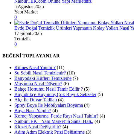
NalburTEK.com Online Yapı Marketiniz
5 Ağustos 2025
Yapı Market
0
Evde Doğal Temizlik Ürünleri Yapmanın Kolay Yolları Nasıl Ya
17 Şubat 2025
Temizlik
0
BEĞENİ TOPLAYANLAR
Kümes Nasıl Yapılır ?
(11)
Su Sebili Nasıl Temizlenir?
(10)
Banyodaki Küfleri Temizleme
(7)
Muşamba Nasıl Döşenir?
(6)
Bahçe Hortumu Nasıl Tamir Edilir ?
(5)
Büyüdükçe Büyümüş Çok Büyük Sebzeler
(5)
Alçı İle Duvar Tadilatı
(4)
Sprey Boya İle Mobilyaları Boyama
(4)
Boya Nasıl Yapılır?
(4)
Kornej Yapıştırma, Perde Rayı Nasıl Takılır?
(4)
NalburTEK – Yapı Market’in Sanal Hali..
(4)
Klozet Nasıl Değiştirilir?
(4)
Adım Adım Elektrik Prizi Değiştirme
(3)