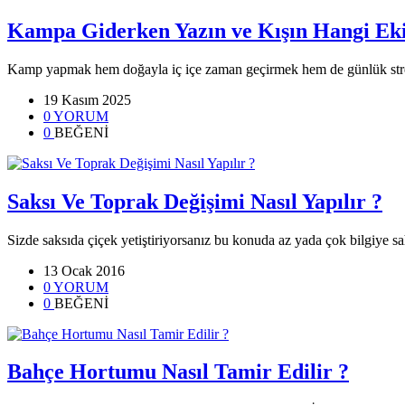
Kampa Giderken Yazın ve Kışın Hangi Ek
Kamp yapmak hem doğayla iç içe zaman geçirmek hem de günlük st
19 Kasım 2025
0 YORUM
0
BEĞENİ
Saksı Ve Toprak Değişimi Nasıl Yapılır ?
Sizde saksıda çiçek yetiştiriyorsanız bu konuda az yada çok bilgiye s
13 Ocak 2016
0 YORUM
0
BEĞENİ
Bahçe Hortumu Nasıl Tamir Edilir ?