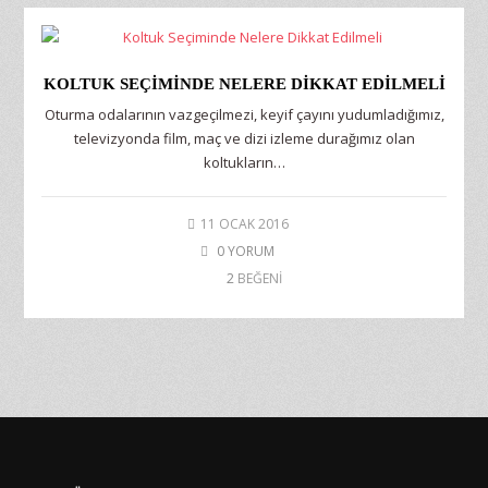
KOLTUK SEÇIMINDE NELERE DIKKAT EDILMELI
Oturma odalarının vazgeçilmezi, keyif çayını yudumladığımız,
televizyonda film, maç ve dizi izleme durağımız olan
koltukların…
11 OCAK 2016
0 YORUM
2
BEĞENİ