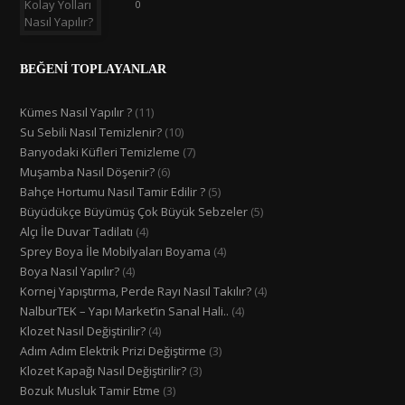
0
BEĞENİ TOPLAYANLAR
Kümes Nasıl Yapılır ?
(11)
Su Sebili Nasıl Temizlenir?
(10)
Banyodaki Küfleri Temizleme
(7)
Muşamba Nasıl Döşenir?
(6)
Bahçe Hortumu Nasıl Tamir Edilir ?
(5)
Büyüdükçe Büyümüş Çok Büyük Sebzeler
(5)
Alçı İle Duvar Tadilatı
(4)
Sprey Boya İle Mobilyaları Boyama
(4)
Boya Nasıl Yapılır?
(4)
Kornej Yapıştırma, Perde Rayı Nasıl Takılır?
(4)
NalburTEK – Yapı Market’in Sanal Hali..
(4)
Klozet Nasıl Değiştirilir?
(4)
Adım Adım Elektrik Prizi Değiştirme
(3)
Klozet Kapağı Nasıl Değiştirilir?
(3)
Bozuk Musluk Tamir Etme
(3)