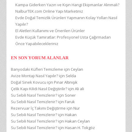
Kampa Giderken Yazın ve Kışın Hangi Ekipmanlar Alınmalı?
NalburTEK.com Online Yapı Marketiniz
Evde Doğal Temizlik Ürünleri Yapmanın Kolay Yolları Nasıl
Yapılır?
El Aletleri Kullanımı ve Önerilen Ürünler
Evde Küçük Tamiratlar: Profesyonel Usta Çağırmadan
Önce Yapabilecekleriniz
EN SON YORUM ALANLAR
Banyodaki Küfleri Temizleme
için
Ceylan
Avize Montajı Nasıl Yapılır?
için
Selda
Doğal Sinek Kovucu
için
Pınar Altınışık
Çelik Kapı Kilidi Nasıl Değiştirilir?
için
Ali ali
Su Sebili Nasıl Temizlenir?
için
Soner
Su Sebili Nasıl Temizlenir?
için
Faruk
Rezervuar İç Takımı Değiştirme
için
Nur
Su Sebili Nasıl Temizlenir?
için
Hakan
Su Sebili Nasıl Temizlenir?
için
Hakan Ceylan
Su Sebili Nasıl Temizlenir?
için
Hasan H. Tokgöz