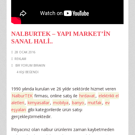
NALBURTEK – YAPI MARKET’IN
SANAL HALI..
28 OCAK 2016
REKLAM
BIR YORUM BIRAKIN
4
KİŞİ BEĞENDİ
1990 yılında kurulan ve 26 yıldır sektörde hizmet veren
NalburTEK
firması, online satış ile
hırdavat
,
elektrikli el
aletleri
,
kimyasallar
,
mobilya
,
banyo
,
mutfak
,
ev
eşyaları
gibi kategorilerde ürün satışı
gerçekleştirmektedir.
İhtiyacınız olan nalbur ürünlerini zaman kaybetmeden