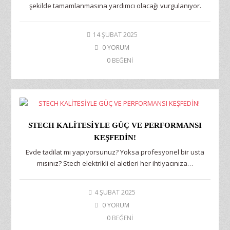
şekilde tamamlanmasına yardımcı olacağı vurgulanıyor.
14 ŞUBAT 2025
0 YORUM
0
BEĞENİ
STECH KALİTESİYLE GÜÇ VE PERFORMANSI
KEŞFEDİN!
Evde tadilat mı yapıyorsunuz? Yoksa profesyonel bir usta
mısınız? Stech elektrikli el aletleri her ihtiyacınıza…
4 ŞUBAT 2025
0 YORUM
0
BEĞENİ