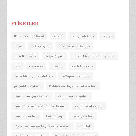
ETIKETLER
81 ile hızlı teslimat
bahçe
bahçe aletleri
banyo
boya
dekorasyon
dekorasyon fikirleri
doğaltemizlik
DoğalYaşam
Elektrikli el aletleri satın al
elişi
elyapımı
emizEv
evdetemizlik
Ev tadilatı için el aletleri
EvYapımıTemizlik
gölgelik çeşitleri
Kaliteli ve dayanıklı el aletleri
kamp için gerekenler
kamp malzemeleri
kamp malzemelerinin kullanımı
kamp nasıl yapılır
kamp ürünleri
kendinyap
mala çeşitleri
Metal kesme ve kaynak makineleri
mutfak