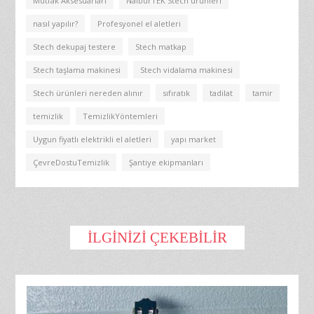
Mutfak Aksesuarları
NalburTEK Stech ürünleri
nasıl yapılır?
Profesyonel el aletleri
Stech dekupaj testere
Stech matkap
Stech taşlama makinesi
Stech vidalama makinesi
Stech ürünleri nereden alınır
sıfıratık
tadilat
tamir
temizlik
TemizlikYöntemleri
Uygun fiyatlı elektrikli el aletleri
yapı market
ÇevreDostuTemizlik
Şantiye ekipmanları
İLGINIZI ÇEKEBILIR