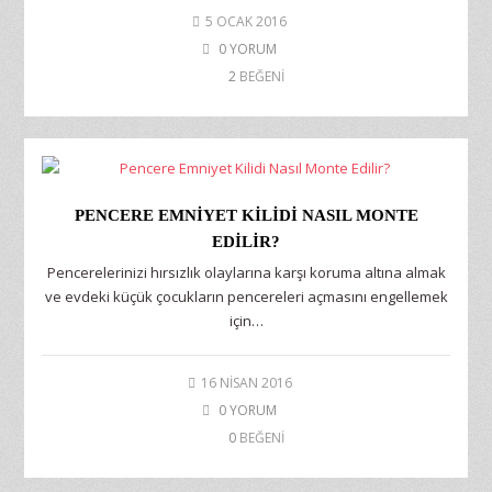
5 OCAK 2016
0 YORUM
2
BEĞENİ
PENCERE EMNIYET KILIDI NASIL MONTE
EDILIR?
Pencerelerinizi hırsızlık olaylarına karşı koruma altına almak
ve evdeki küçük çocukların pencereleri açmasını engellemek
için…
16 NISAN 2016
0 YORUM
0
BEĞENİ