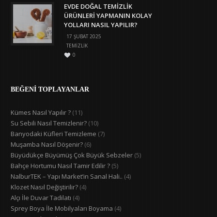
EVDE DOĞAL TEMIZLIK
ÜRÜNLERI YAPMANIN KOLAY
YOLLARI NASIL YAPILIR?
17 ŞUBAT 2025
TEMIZLIK
0
BEĞENİ TOPLAYANLAR
Kümes Nasıl Yapılır ?
(11)
Su Sebili Nasıl Temizlenir?
(10)
Banyodaki Küfleri Temizleme
(7)
Muşamba Nasıl Döşenir?
(6)
Büyüdükçe Büyümüş Çok Büyük Sebzeler
(5)
Bahçe Hortumu Nasıl Tamir Edilir ?
(5)
NalburTEK – Yapı Market’in Sanal Hali..
(4)
Klozet Nasıl Değiştirilir?
(4)
Alçı İle Duvar Tadilatı
(4)
Sprey Boya İle Mobilyaları Boyama
(4)