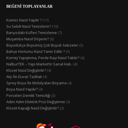
BEĞENİ TOPLAYANLAR
Kümes Nasıl Yapılır ?
(11)
Su Sebili Nasıl Temizlenir?
(10)
Banyodaki Küfleri Temizleme
(7)
Muşamba Nasıl Döşenir?
(6)
Büyüdükçe Büyümüş Çok Büyük Sebzeler
(5)
Bahçe Hortumu Nasıl Tamir Edilir ?
(5)
Kornej Yapıştırma, Perde Rayı Nasıl Takılır?
(4)
NalburTEK – Yapı Market’in Sanal Hali..
(4)
Klozet Nasıl Değiştirilir?
(4)
Alçı İle Duvar Tadilatı
(4)
Sprey Boya İle Mobilyaları Boyama
(4)
Boya Nasıl Yapılır?
(4)
Porselen Demlik Temizliği
(3)
Adım Adım Elektrik Prizi Değiştirme
(3)
Klozet Kapağı Nasıl Değiştirilir?
(3)