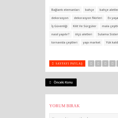
Bağlantı elemanları
bahçe
bahçe aletle
dekorasyon
dekorasyon fikirleri
Ev yaş
İş Güvenliği
Kilit Ve Sürgüler
mala çeşitl
nasıl yapılır?
ölçü aletleri
Sulama Siste
tornavida çeşitleri
yapı market
Yük kald
SAYFAYI PAYLAŞ
Önceki Konu
YORUM BIRAK