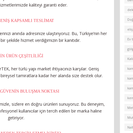
izmetlerimizde kaliteyi garanti eder.
dek
Do
GENIŞ KAPSAMLI TESLIMAT
eliş
lerinizi anında adresinize ulaştırıyoruz. Bu, Türkiye’nin her
Ev t
 bir şekilde hizmet verdiğimizin bir kanıtıdır.
göl
IN ÜRÜN ÇEŞITLILIĞI
Kali
TEK, her türlü yapı market ihtiyacınızı karşılar. Geniş
kam
ireysel tamiratlara kadar her alanda size destek olur.
kam
kam
 GÜVENIN BULUŞMA NOKTASI
ken
emizle, sizlere en doğru ürünleri sunuyoruz. Bu deneyim,
Met
syonel kullanıcılar için tercih edilen bir marka haline
getiriyor.
Mut
Nal