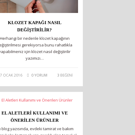
KLOZET KAPAĞI NASIL
DEĞIŞTIRILIR?
Herhangi bir nedenle klozet kapağının
eğiştirilmesi gerekiyorsa bunu rahatlıkla
yapabilmeniz için klozet nasıl değiştirilir
yazımızı…
7 OCAK 2016
0 YORUM
3
BEĞENİ
EL ALETLERI KULLANIMI VE
ÖNERILEN ÜRÜNLER
 blog yazısında, evdeki tamirat ve bakım