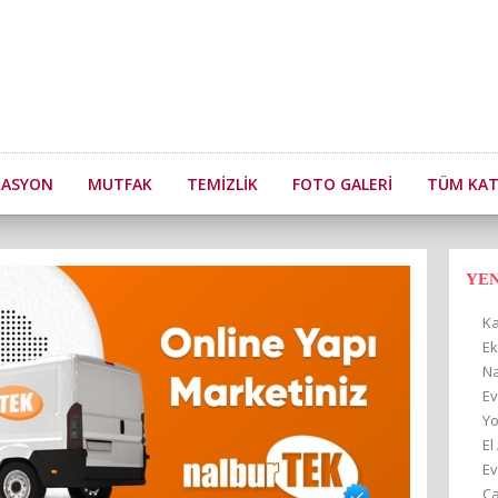
RASYON
MUTFAK
TEMIZLIK
FOTO GALERI
TÜM KAT
YE
Ka
Ek
Na
Ev
Yo
El
Ev
Ça