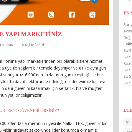
EN
Bany
Avize
E YAPI MARKETINIZ
Doğa
Çelik
 BIRAKIN
0
KİŞİ BEĞENDİ
Su S
Su S
ir online yapı marketlerinden biri olarak sizlere hizmet
Reze
la üye ile sağlam bir temele dayanıyor ve 81 ile aynı gün
Su S
si sunuyoruz. 6.000’den fazla ürün gamı çeşitliliği ile her
Su S
 yıldır hırdavat sektöründe edindiğimiz deneyimle kaliteyi
Su S
in dahi güvenini kazanmak için şeffaflık, hız ve müşteri
niyeti önceliğimizdir.
ET
RTEK’E GÜVENEBILIRSINIZ?
81 i
.000’den fazla memnun üyesi ile NalburTEK, güvenilir bir
15 yıldır hırdavat sektöründe lider konumda olmamız,
ba