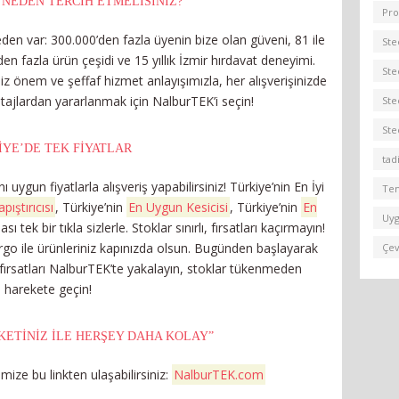
 NEDEN TERCIH ETMELISINIZ?
Pro
eden var: 300.000’den fazla üyenin bize olan güveni, 81 ile
Ste
en fazla ürün çeşidi ve 15 yıllık İzmir hırdavat deneyimi.
Ste
 önem ve şeffaf hizmet anlayışımızla, her alışverişinizde
ntajlardan yararlanmak için NalburTEK’i seçin!
Ste
Ste
IYE’DE TEK FIYATLAR
tadi
 uygun fiyatlarla alışveriş yapabilirsiniz! Türkiye’nin En İyi
Tem
ıştırıcısı
, Türkiye’nin
En Uygun Kesicisi
, Türkiye’nin
En
Uygu
ı tek bir tıkla sizlerle. Stoklar sınırlı, fırsatları kaçırmayın!
rgo ile ürünleriniz kapınızda olsun. Bugünden başlayarak
Çev
 fırsatları NalburTEK’te yakalayın, stoklar tükenmeden
harekete geçin!
KETINIZ İLE HERŞEY DAHA KOLAY”
mize bu linkten ulaşabilirsiniz:
NalburTEK.com