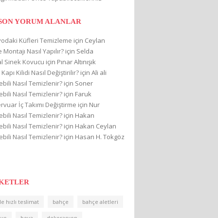
 SON YORUM ALANLAR
odaki Küfleri Temizleme
için
Ceylan
 Montajı Nasıl Yapılır?
için
Selda
l Sinek Kovucu
için
Pınar Altınışık
 Kapı Kilidi Nasıl Değiştirilir?
için
Ali ali
ebili Nasıl Temizlenir?
için
Soner
ebili Nasıl Temizlenir?
için
Faruk
rvuar İç Takımı Değiştirme
için
Nur
ebili Nasıl Temizlenir?
için
Hakan
ebili Nasıl Temizlenir?
için
Hakan Ceylan
ebili Nasıl Temizlenir?
için
Hasan H. Tokgöz
IKETLER
le hızlı teslimat
bahçe
bahçe aletleri
nyo
boya
dekorasyon