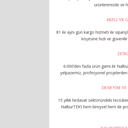
ürünlerimizde ve h
HIZLI VE 
81 ile aynı gün kargo hizmeti ile sipariş
köşesine hızlı ve güvenilir
ZENG
6.000’den fazla ürün gamı ile Nalbur
yelpazemiz, profesyonel projelerden b
DENEYIM VE
15 yıllık hırdavat sektöründeki tecrüb
NalburTEK’i hem bireysel hem de profe