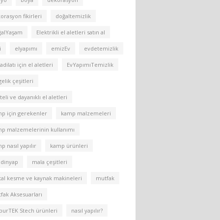
orasyon fikirleri
doğaltemizlik
ğalYaşam
Elektrikli el aletleri satın al
i
elyapımı
emizEv
evdetemizlik
adilatı için el aletleri
EvYapımıTemizlik
gelik çeşitleri
teli ve dayanıklı el aletleri
p için gerekenler
kamp malzemeleri
p malzemelerinin kullanımı
p nasıl yapılır
kamp ürünleri
dinyap
mala çeşitleri
al kesme ve kaynak makineleri
mutfak
fak Aksesuarları
burTEK Stech ürünleri
nasıl yapılır?