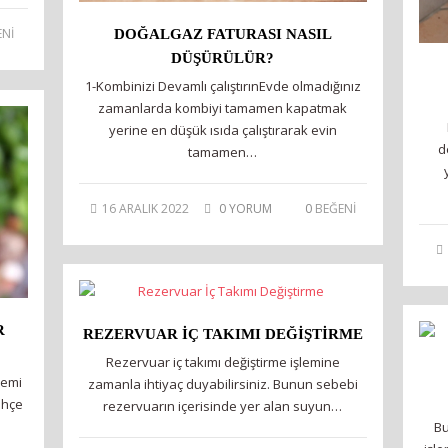
Nİ
DOĞALGAZ FATURASI NASIL
DÜŞÜRÜLÜR?
1-Kombinizi Devamlı çalıştırınEvde olmadığınız
zamanlarda kombiyi tamamen kapatmak
yerine en düşük ısıda çalıştırarak evin
d
tamamen…
16 ARALIK 2022
0 YORUM
0
BEĞENİ
R
REZERVUAR İÇ TAKIMI DEĞIŞTIRME
Rezervuar iç takımı değiştirme işlemine
lemi
zamanla ihtiyaç duyabilirsiniz. Bunun sebebi
ahçe
rezervuarın içerisinde yer alan suyun…
Bu