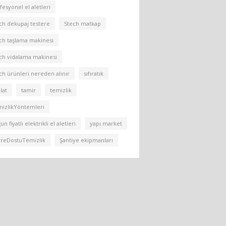
fesyonel el aletleri
ch dekupaj testere
Stech matkap
ch taşlama makinesi
ch vidalama makinesi
ch ürünleri nereden alınır
sıfıratık
lat
tamir
temizlik
izlikYöntemleri
n fiyatlı elektrikli el aletleri
yapı market
reDostuTemizlik
Şantiye ekipmanları