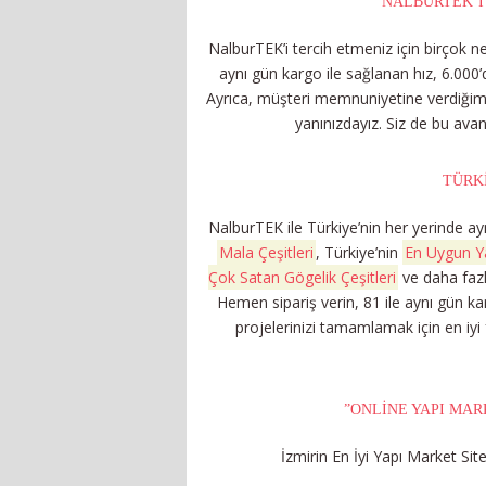
NALBURTEK’I
NalburTEK’i tercih etmeniz için birçok n
aynı gün kargo ile sağlanan hız, 6.000’d
Ayrıca, müşteri memnuniyetine verdiğimiz
yanınızdayız. Siz de bu ava
TÜRK
NalburTEK ile Türkiye’nin her yerinde aynı
Mala Çeşitleri
, Türkiye’nin
En Uygun Yap
Çok Satan Gögelik Çeşitleri
ve daha fazlas
Hemen sipariş verin, 81 ile aynı gün ka
projelerinizi tamamlamak için en iyi
”ONLINE YAPI MAR
İzmirin En İyi Yapı Market Site