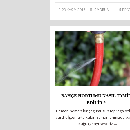
23 KASIM 2015
0 YORUM
5
BEĞE
BAHÇE HORTUMU NASIL TAMI
EDILIR ?
Hemen hemen bir çoğumuzun toprağa öz
vardır. İşten arta kalan zamanlarımızda b
ile uğraşmayı severiz….