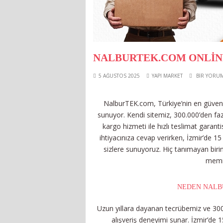
NALBURTEK.COM ONLIN
5 AĞUSTOS 2025
YAPI MARKET
BIR YORUM
NalburTEK.com, Türkiye’nin en güvenil
sunuyor. Kendi sitemiz, 300.000’den faz
kargo hizmeti ile hızlı teslimat garanti
ihtiyacınıza cevap verirken, İzmir’de 15
sizlere sunuyoruz. Hiç tanımayan birin
memnu
NEDEN NALBU
Uzun yıllara dayanan tecrübemiz ve 300
alışveriş deneyimi sunar. İzmir’de 