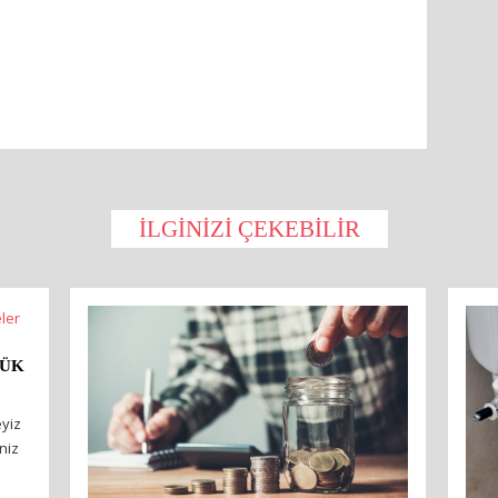
İLGINIZI ÇEKEBILIR
YÜK
yiz
niz