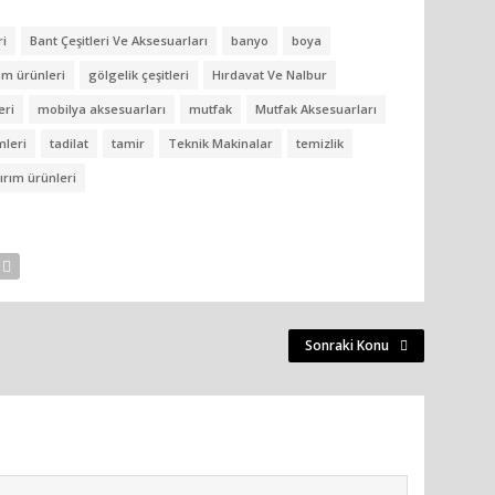
ri
Bant Çeşitleri Ve Aksesuarları
banyo
boya
am ürünleri
gölgelik çeşitleri
Hırdavat Ve Nalbur
eri
mobilya aksesuarları
mutfak
Mutfak Aksesuarları
mleri
tadilat
tamir
Teknik Makinalar
temizlik
ırım ürünleri
Sonraki Konu