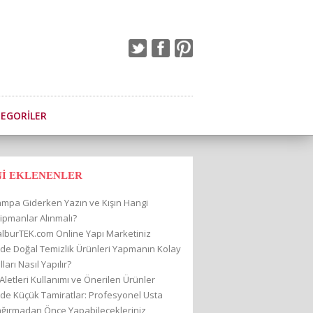
EGORILER
Nİ EKLENENLER
mpa Giderken Yazın ve Kışın Hangi
ipmanlar Alınmalı?
lburTEK.com Online Yapı Marketiniz
de Doğal Temizlik Ürünleri Yapmanın Kolay
lları Nasıl Yapılır?
 Aletleri Kullanımı ve Önerilen Ürünler
de Küçük Tamiratlar: Profesyonel Usta
ğırmadan Önce Yapabilecekleriniz