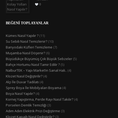
0
BEĞENİ TOPLAYANLAR
Kümes Nasıl Yapılır ?
(11)
Su Sebili Nasıl Temizlenir?
(10)
Banyodaki Küfleri Temizleme
(7)
Muşamba Nasıl Döşenir?
(6)
Büyüdükçe Büyümüş Çok Büyük Sebzeler
(5)
Bahçe Hortumu Nasıl Tamir Edilir ?
(5)
NalburTEK – Yapı Market’in Sanal Hali..
(4)
Klozet Nasıl Değiştirilir?
(4)
Alçı İle Duvar Tadilatı
(4)
Sprey Boya İle Mobilyaları Boyama
(4)
Boya Nasıl Yapılır?
(4)
Kornej Yapıştırma, Perde Rayı Nasıl Takılır?
(4)
Porselen Demlik Temizliği
(3)
Adım Adım Elektrik Prizi Değiştirme
(3)
Klozet Kapağı Nasıl Değiştirilir?
(3)