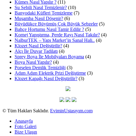
Kümes Nasıl Yapılır ?
(11)
Su Sebili Nasıl Temizlenir?
(10)
Banyodaki Küfleri Temizleme
(7)
Muşamba Nasıl Döşenir?
(6)
Büyüdükçe Büyümüş Çok Büyük Sebzeler
(5)
Bahçe Hortumu Nasıl Tamir Edilir ?
(5)
Kornej Yapıştırma, Perde Rayı Nasıl Takılır?
(4)
NalburTEK – Yapı Market’in Sanal Hali..
(4)
Klozet Nasıl Değiştirilir?
(4)
Alçı İle Duvar Tadilatı
(4)
Sprey Boya İle Mobilyaları Boyama
(4)
Boya Nasıl Yapılır?
(4)
Porselen Demlik Temizliği
(3)
Adım Adım Elektrik Prizi Değiştirme
(3)
Klozet Kapağı Nasıl Değiştirilir?
(3)
© Tüm Hakları Saklıdır.
EviminUstasıyım.com
Anasayfa
Foto Galeri
Bize Ulaşın