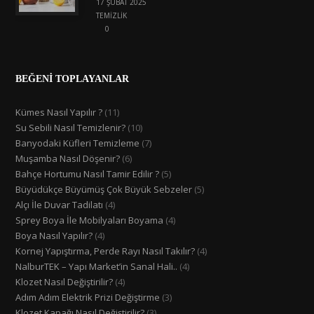
17 ŞUBAT 2025
TEMIZLIK
0
BEĞENİ TOPLAYANLAR
Kümes Nasıl Yapılır ?
(11)
Su Sebili Nasıl Temizlenir?
(10)
Banyodaki Küfleri Temizleme
(7)
Muşamba Nasıl Döşenir?
(6)
Bahçe Hortumu Nasıl Tamir Edilir ?
(5)
Büyüdükçe Büyümüş Çok Büyük Sebzeler
(5)
Alçı İle Duvar Tadilatı
(4)
Sprey Boya İle Mobilyaları Boyama
(4)
Boya Nasıl Yapılır?
(4)
Kornej Yapıştırma, Perde Rayı Nasıl Takılır?
(4)
NalburTEK – Yapı Market’in Sanal Hali..
(4)
Klozet Nasıl Değiştirilir?
(4)
Adım Adım Elektrik Prizi Değiştirme
(3)
Klozet Kapağı Nasıl Değiştirilir?
(3)