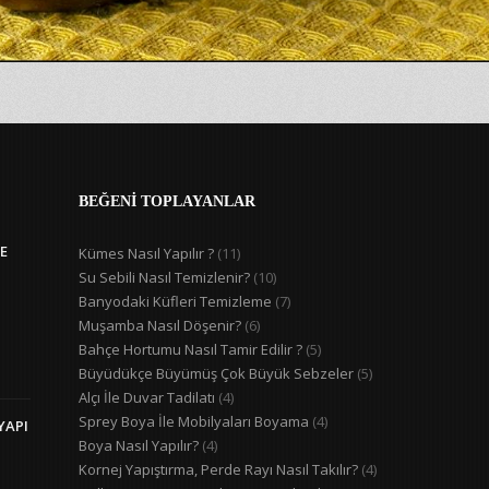
BEĞENİ TOPLAYANLAR
E
Kümes Nasıl Yapılır ?
(11)
Su Sebili Nasıl Temizlenir?
(10)
Banyodaki Küfleri Temizleme
(7)
Muşamba Nasıl Döşenir?
(6)
Bahçe Hortumu Nasıl Tamir Edilir ?
(5)
Büyüdükçe Büyümüş Çok Büyük Sebzeler
(5)
Alçı İle Duvar Tadilatı
(4)
Sprey Boya İle Mobilyaları Boyama
(4)
YAPI
Boya Nasıl Yapılır?
(4)
Kornej Yapıştırma, Perde Rayı Nasıl Takılır?
(4)