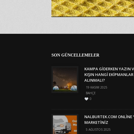
SON GÜNCELLEMELER
KAMPA GIDERKEN YAZIN V
KIŞIN HANGI EKIPMANLAR
ALINMALI?
19 KASIM 2025
BAHÇE
0
NALBURTEK.COM ONLINE 
MARKETINIZ
5 AĞUSTOS 2025