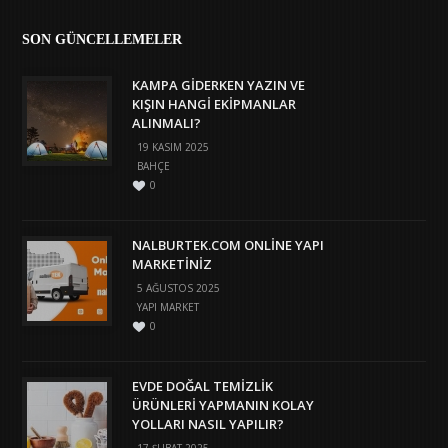
SON GÜNCELLEMELER
KAMPA GIDERKEN YAZIN VE
KIŞIN HANGI EKIPMANLAR
ALINMALI?
19 KASIM 2025
BAHÇE
0
NALBURTEK.COM ONLINE YAPI
MARKETINIZ
5 AĞUSTOS 2025
YAPI MARKET
0
EVDE DOĞAL TEMIZLIK
ÜRÜNLERI YAPMANIN KOLAY
YOLLARI NASIL YAPILIR?
17 ŞUBAT 2025