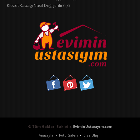
Klozet Kapağı Nasıl Değiştirilir?
(3)
© Tüm Hakları Saklıdır.
EviminUstasıyım.com
Anasayfa
Foto Galeri
Bize Ulaşın