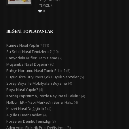
TEMIZLIK
0
BEĞENİ TOPLAYANLAR
Kümes Nasıl Yapılır ?
(11)
Su Sebili Nasıl Temizlenir?
(10)
Banyodaki Küfleri Temizleme
(7)
Muşamba Nasıl Döşenir?
(6)
Bahçe Hortumu Nasıl Tamir Edilir ?
(5)
Büyüdükçe Büyümüş Çok Büyük Sebzeler
(5)
Sprey Boya İle Mobilyaları Boyama
(4)
Boya Nasıl Yapılır?
(4)
Kornej Yapıştırma, Perde Rayı Nasıl Takılır?
(4)
NalburTEK – Yapı Market’in Sanal Hali..
(4)
Klozet Nasıl Değiştirilir?
(4)
Alçı İle Duvar Tadilatı
(4)
Porselen Demlik Temizliği
(3)
Adım Adım Elektrik Prizi Değiştirme
(3)