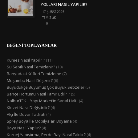
YOLLARI NASIL YAPILIR?
17 ŞUBAT 2025
TEMIZLIK
0
BEĞENİ TOPLAYANLAR
Kümes Nasıl Yapılır ?
(11)
Su Sebili Nasıl Temizlenir?
(10)
Banyodaki Küfleri Temizleme
(7)
Muşamba Nasıl Döşenir?
(6)
Büyüdükçe Büyümüş Çok Büyük Sebzeler
(5)
Bahçe Hortumu Nasıl Tamir Edilir ?
(5)
NalburTEK – Yapı Market’in Sanal Hali..
(4)
Klozet Nasıl Değiştirilir?
(4)
Alçı İle Duvar Tadilatı
(4)
Sprey Boya İle Mobilyaları Boyama
(4)
Boya Nasıl Yapılır?
(4)
Kornej Yapıştırma, Perde Rayı Nasıl Takılır?
(4)