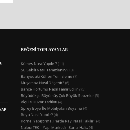
BEĞENİ TOPLAYANLAR
E
Kümes Nasıl Yapılır ?
(11)
Su Sebili Nasıl Temizlenir?
(10)
Banyodaki Küfleri Temizleme
(7)
Muşamba Nasıl Döşenir?
(6)
Bahçe Hortumu Nasıl Tamir Edilir ?
(5)
Büyüdükçe Büyümüş Çok Büyük Sebzeler
(5)
Alçı İle Duvar Tadilatı
(4)
Sprey Boya İle Mobilyaları Boyama
(4)
YAPI
Boya Nasıl Yapılır?
(4)
Kornej Yapıştırma, Perde Rayı Nasıl Takılır?
(4)
NalburTEK – Yapı Market’in Sanal Hali..
(4)