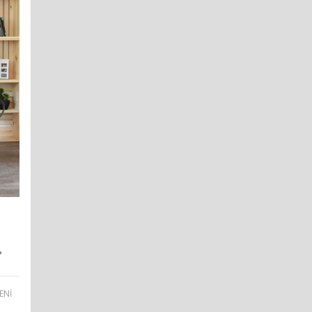
r
?
ENİ