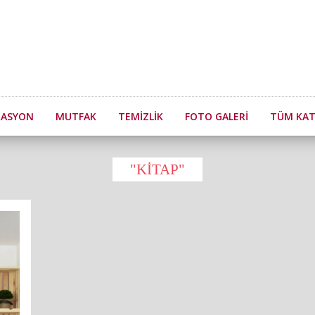
RASYON
MUTFAK
TEMIZLIK
FOTO GALERI
TÜM KAT
"KITAP"