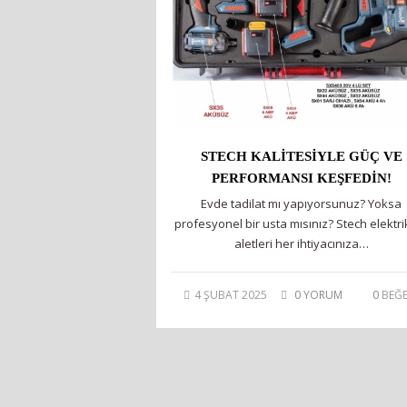
STECH KALİTESİYLE GÜÇ VE
PERFORMANSI KEŞFEDİN!
Evde tadilat mı yapıyorsunuz? Yoksa
profesyonel bir usta mısınız? Stech elektrik
aletleri her ihtiyacınıza…
4 ŞUBAT 2025
0 YORUM
0
BEĞE