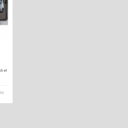
li el
Nİ