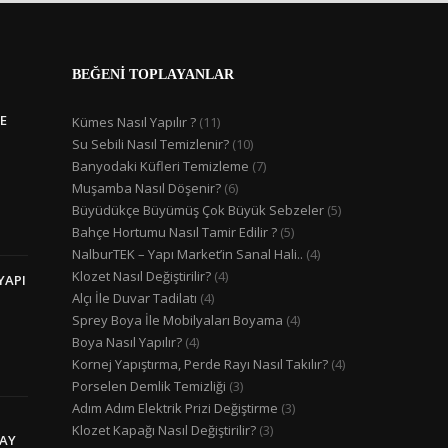
BEĞENİ TOPLAYANLAR
E
Kümes Nasıl Yapılır ?
(11)
Su Sebili Nasıl Temizlenir?
(10)
Banyodaki Küfleri Temizleme
(7)
Muşamba Nasıl Döşenir?
(6)
Büyüdükçe Büyümüş Çok Büyük Sebzeler
(5)
Bahçe Hortumu Nasıl Tamir Edilir ?
(5)
NalburTEK – Yapı Market’in Sanal Hali..
(4)
Klozet Nasıl Değiştirilir?
(4)
YAPI
Alçı İle Duvar Tadilatı
(4)
Sprey Boya İle Mobilyaları Boyama
(4)
Boya Nasıl Yapılır?
(4)
Kornej Yapıştırma, Perde Rayı Nasıl Takılır?
(4)
Porselen Demlik Temizliği
(3)
Adım Adım Elektrik Prizi Değiştirme
(3)
Klozet Kapağı Nasıl Değiştirilir?
(3)
LAY