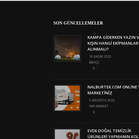
SON GÜNCELLEMELER
KAMPA GIDERKEN YAZIN V
KIŞIN HANGI EKIPMANLAR
ALINMALI?
19 KASIM 2025
BAHÇE
0
NALBURTEK.COM ONLINE 
MARKETINIZ
5 AĞUSTOS 2025
YAPI MARKET
0
EVDE DOĞAL TEMIZLIK
ÜRÜNLERI YAPMANIN KO