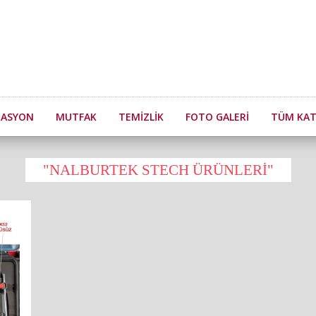
RASYON
MUTFAK
TEMIZLIK
FOTO GALERI
TÜM KAT
"NALBURTEK STECH ÜRÜNLERI"