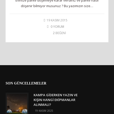
Evinize parke döşemeye karar verdiniz ve parke nasıl
döşenir bilmiyor musunuz ? Bu yazımızın size…
19 KASIM 2015
0 YORUM
2
BEĞENİ
SON GÜNCELLEMELER
KAMPA GIDERKEN YAZIN VE
KIŞIN HANGI EKIPMANLAR
ALINMALI?
19 KASIM 2025