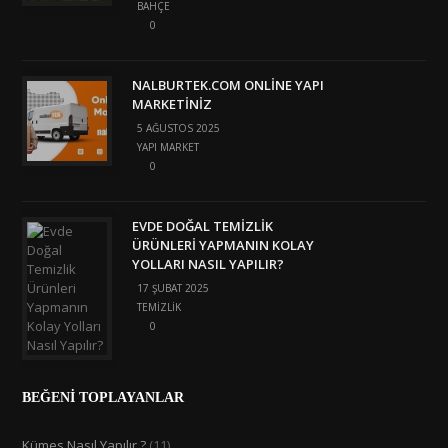
BAHÇE
0
NALBURTEK.COM ONLINE YAPI
MARKETINIZ
5 AĞUSTOS 2025
YAPI MARKET
0
EVDE DOĞAL TEMIZLIK
ÜRÜNLERI YAPMANIN KOLAY
YOLLARI NASIL YAPILIR?
17 ŞUBAT 2025
TEMIZLIK
0
BEĞENİ TOPLAYANLAR
Kümes Nasıl Yapılır ?
(11)