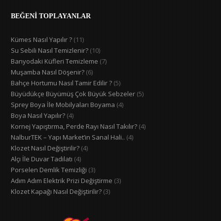
BEĞENİ TOPLAYANLAR
Kümes Nasıl Yapılır ?
(11)
Su Sebili Nasıl Temizlenir?
(10)
Banyodaki Küfleri Temizleme
(7)
Muşamba Nasıl Döşenir?
(6)
Bahçe Hortumu Nasıl Tamir Edilir ?
(5)
Büyüdükçe Büyümüş Çok Büyük Sebzeler
(5)
Sprey Boya İle Mobilyaları Boyama
(4)
Boya Nasıl Yapılır?
(4)
Kornej Yapıştırma, Perde Rayı Nasıl Takılır?
(4)
NalburTEK – Yapı Market’in Sanal Hali..
(4)
Klozet Nasıl Değiştirilir?
(4)
Alçı İle Duvar Tadilatı
(4)
Porselen Demlik Temizliği
(3)
Adım Adım Elektrik Prizi Değiştirme
(3)
Klozet Kapağı Nasıl Değiştirilir?
(3)