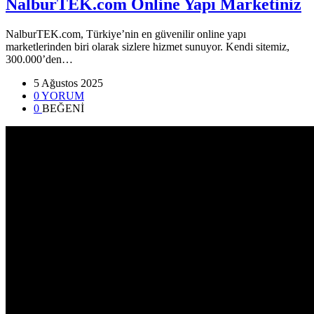
NalburTEK.com Online Yapı Marketiniz
NalburTEK.com, Türkiye’nin en güvenilir online yapı
marketlerinden biri olarak sizlere hizmet sunuyor. Kendi sitemiz,
300.000’den…
5 Ağustos 2025
0 YORUM
0
BEĞENİ