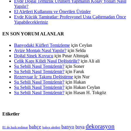
Evde Doğal Temizlik Ürünleri Yapmanın Kolay Yolları Nasıl
Yapılır?
El Aletleri Kullanımı ve Önerilen Ürünler
Evde Küçük Tamiratlar: Profesyonel Usta Çağırmadan Önce
Yapabilecekleriniz
EN SON YORUM ALANLAR
Banyodaki Küfleri Temizleme
için
Ceylan
Avize Montajı Nasıl Yapılır?
için
Selda
Doğal Sinek Kovucu
için
Pınar Altınışık
Çelik Kapı Kilidi Nasıl Değiştirilir?
için
Ali ali
Su Sebili Nasıl Temizlenir?
için
Soner
Su Sebili Nasıl Temizlenir?
için
Faruk
Rezervuar İç Takımı Değiştirme
için
Nur
Su Sebili Nasıl Temizlenir?
için
Hakan
Su Sebili Nasıl Temizlenir?
için
Hakan Ceylan
Su Sebili Nasıl Temizlenir?
için
Hasan H. Tokgöz
Etiketler
dekorasyon
bahçe
banyo
boya
81 ile hızlı teslimat
bahçe aletleri