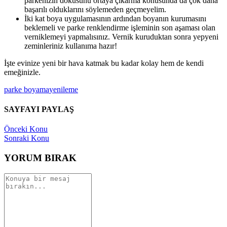
parkenizin dokusunu ortaya çıkarma konusunda da çok daha
başarılı olduklarını söylemeden geçmeyelim.
İki kat boya uygulamasının ardından boyanın kurumasını
beklemeli ve parke renklendirme işleminin son aşaması olan
verniklemeyi yapmalısınız. Vernik kuruduktan sonra yepyeni
zeminleriniz kullanıma hazır!
İşte evinize yeni bir hava katmak bu kadar kolay hem de kendi
emeğinizle.
parke boyama
yenileme
SAYFAYI PAYLAŞ
Önceki Konu
Sonraki Konu
YORUM BIRAK