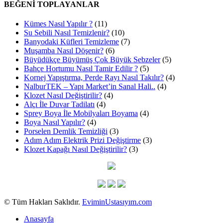
BEĞENİ TOPLAYANLAR
Kümes Nasıl Yapılır ?
(11)
Su Sebili Nasıl Temizlenir?
(10)
Banyodaki Küfleri Temizleme
(7)
Muşamba Nasıl Döşenir?
(6)
Büyüdükçe Büyümüş Çok Büyük Sebzeler
(5)
Bahçe Hortumu Nasıl Tamir Edilir ?
(5)
Kornej Yapıştırma, Perde Rayı Nasıl Takılır?
(4)
NalburTEK – Yapı Market’in Sanal Hali..
(4)
Klozet Nasıl Değiştirilir?
(4)
Alçı İle Duvar Tadilatı
(4)
Sprey Boya İle Mobilyaları Boyama
(4)
Boya Nasıl Yapılır?
(4)
Porselen Demlik Temizliği
(3)
Adım Adım Elektrik Prizi Değiştirme
(3)
Klozet Kapağı Nasıl Değiştirilir?
(3)
© Tüm Hakları Saklıdır.
EviminUstasıyım.com
Anasayfa