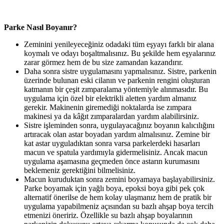
Parke Nasıl Boyanır?
Zeminini yenileyeceğiniz odadaki tüm eşyayı farklı bir alana
koymalı ve odayı boşaltmalısınız. Bu şekilde hem eşyalarınız
zarar görmez hem de bu size zamandan kazandırır.
Daha sonra sistre uygulamasını yapmalısınız. Sistre, parkenin
üzerinde bulunan eski cilanın ve parkenin rengini oluşturan
katmanın bir çeşit zımparalama yöntemiyle alınmasıdır. Bu
uygulama için özel bir elektrikli aletten yardım almanız
gerekir. Makinenin giremediği noktalarda ise zımpara
makinesi ya da kâğıt zımparalardan yardım alabilirsiniz.
Sistre işleminden sonra, uygulayacağınız boyanın kalıcılığını
artıracak olan astar boyadan yardım almalısınız. Zemine bir
kat astar uyguladıktan sonra varsa parkelerdeki hasarları
macun ve spatula yardımıyla gidermelisiniz. Ancak macun
uygulama aşamasına geçmeden önce astarın kurumasını
beklemeniz gerektiğini bilmelisiniz.
Macun kuruduktan sonra zemini boyamaya başlayabilirsiniz.
Parke boyamak için yağlı boya, epoksi boya gibi pek çok
alternatif önerilse de hem kolay ulaşmanız hem de pratik bir
uygulama yapabilmeniz açısından su bazlı ahşap boya tercih
etmenizi öneririz. Özellikle su bazlı ahşap boyalarının