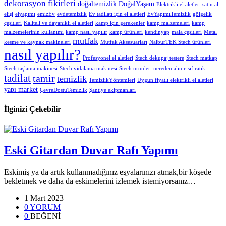
dekorasyon fikirleri
doğaltemizlik
DoğalYaşam
Elektrikli el aletleri satın al
elişi
elyapımı
emizEv
evdetemizlik
Ev tadilatı için el aletleri
EvYapımıTemizlik
gölgelik
çeşitleri
Kaliteli ve dayanıklı el aletleri
kamp için gerekenler
kamp malzemeleri
kamp
malzemelerinin kullanımı
kamp nasıl yapılır
kamp ürünleri
kendinyap
mala çeşitleri
Metal
mutfak
kesme ve kaynak makineleri
Mutfak Aksesuarları
NalburTEK Stech ürünleri
nasıl yapılır?
Profesyonel el aletleri
Stech dekupaj testere
Stech matkap
Stech taşlama makinesi
Stech vidalama makinesi
Stech ürünleri nereden alınır
sıfıratık
tadilat
tamir
temizlik
TemizlikYöntemleri
Uygun fiyatlı elektrikli el aletleri
yapı market
ÇevreDostuTemizlik
Şantiye ekipmanları
İlginizi Çekebilir
Eski Gitardan Duvar Rafı Yapımı
Eskimiş ya da artık kullanmadığınız eşyalarınızı atmak,bir köşede
bekletmek ve daha da eskimelerini izlemek istemiyorsanız…
1 Mart 2023
0 YORUM
0
BEĞENİ