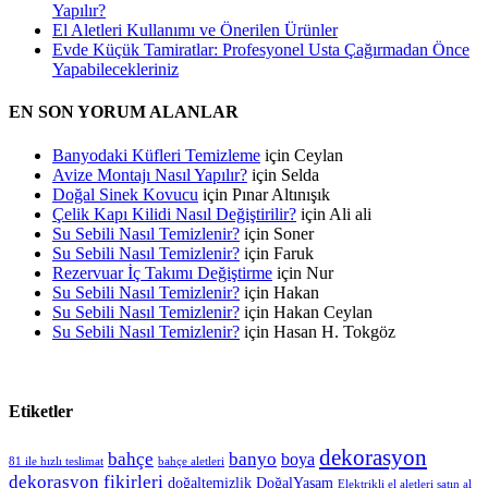
Yapılır?
El Aletleri Kullanımı ve Önerilen Ürünler
Evde Küçük Tamiratlar: Profesyonel Usta Çağırmadan Önce
Yapabilecekleriniz
EN SON YORUM ALANLAR
Banyodaki Küfleri Temizleme
için
Ceylan
Avize Montajı Nasıl Yapılır?
için
Selda
Doğal Sinek Kovucu
için
Pınar Altınışık
Çelik Kapı Kilidi Nasıl Değiştirilir?
için
Ali ali
Su Sebili Nasıl Temizlenir?
için
Soner
Su Sebili Nasıl Temizlenir?
için
Faruk
Rezervuar İç Takımı Değiştirme
için
Nur
Su Sebili Nasıl Temizlenir?
için
Hakan
Su Sebili Nasıl Temizlenir?
için
Hakan Ceylan
Su Sebili Nasıl Temizlenir?
için
Hasan H. Tokgöz
Etiketler
dekorasyon
bahçe
banyo
boya
81 ile hızlı teslimat
bahçe aletleri
dekorasyon fikirleri
doğaltemizlik
DoğalYaşam
Elektrikli el aletleri satın al