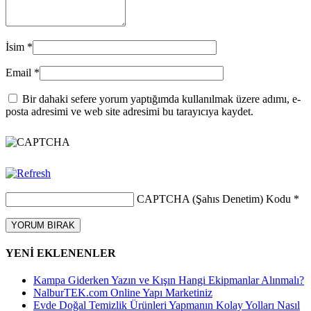
İsim
*
Email
*
Bir dahaki sefere yorum yaptığımda kullanılmak üzere adımı, e-
posta adresimi ve web site adresimi bu tarayıcıya kaydet.
CAPTCHA (Şahıs Denetim) Kodu
*
YENİ EKLENENLER
Kampa Giderken Yazın ve Kışın Hangi Ekipmanlar Alınmalı?
NalburTEK.com Online Yapı Marketiniz
Evde Doğal Temizlik Ürünleri Yapmanın Kolay Yolları Nasıl