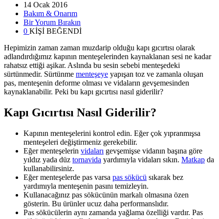
14 Ocak 2016
Bakım & Onarım
Bir Yorum Bırakın
0
KİŞİ BEĞENDİ
Hepimizin zaman zaman muzdarip olduğu kapı gıcırtısı olarak
adlandırdığımız kapının menteşelerinden kaynaklanan sesi ne kadar
rahatsız ettiği aşikar. Aslında bu sesin sebebi menteşedeki
sürtünmedir. Sürtünme
menteşeye
yapışan toz ve zamanla oluşan
pas, menteşenin deforme olması ve vidaların gevşemesinden
kaynaklanabilir. Peki bu kapı gıcırtısı nasıl giderilir?
Kapı Gıcırtısı Nasıl Giderilir?
Kapının menteşelerini kontrol edin. Eğer çok yıpranmışsa
menteşeleri değiştirmeniz gerekebilir.
Eğer menteşelerin
vidaları
gevşemişse vidanın başına göre
yıldız yada düz
tornavida
yardımıyla vidaları sıkın.
Matkap
da
kullanabilirsiniz.
Eğer menteşelerde pas varsa
pas sökücü
sıkarak bez
yardımıyla menteşenin pasını temizleyin.
Kullanacağınız pas sökücünün markalı olmasına özen
gösterin. Bu ürünler ucuz daha performanslıdır.
Pas sökücülerin aynı zamanda yağlama özelliği vardır. Pas