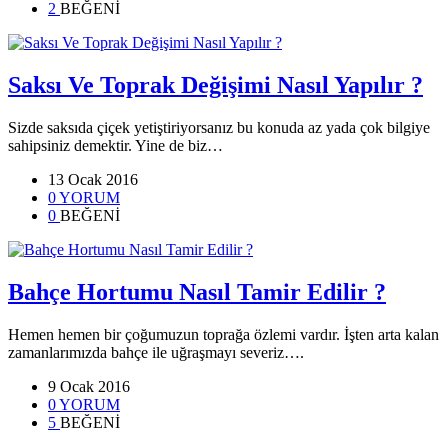
2
BEĞENİ
Saksı Ve Toprak Değişimi Nasıl Yapılır ?
Sizde saksıda çiçek yetiştiriyorsanız bu konuda az yada çok bilgiye
sahipsiniz demektir. Yine de biz…
13 Ocak 2016
0 YORUM
0
BEĞENİ
Bahçe Hortumu Nasıl Tamir Edilir ?
Hemen hemen bir çoğumuzun toprağa özlemi vardır. İşten arta kalan
zamanlarımızda bahçe ile uğraşmayı severiz….
9 Ocak 2016
0 YORUM
5
BEĞENİ