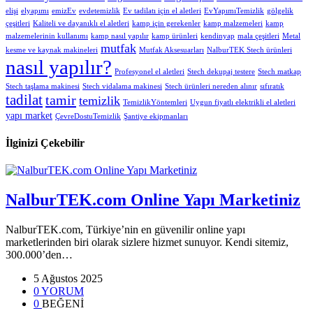
elişi
elyapımı
emizEv
evdetemizlik
Ev tadilatı için el aletleri
EvYapımıTemizlik
gölgelik
çeşitleri
Kaliteli ve dayanıklı el aletleri
kamp için gerekenler
kamp malzemeleri
kamp
malzemelerinin kullanımı
kamp nasıl yapılır
kamp ürünleri
kendinyap
mala çeşitleri
Metal
mutfak
kesme ve kaynak makineleri
Mutfak Aksesuarları
NalburTEK Stech ürünleri
nasıl yapılır?
Profesyonel el aletleri
Stech dekupaj testere
Stech matkap
Stech taşlama makinesi
Stech vidalama makinesi
Stech ürünleri nereden alınır
sıfıratık
tadilat
tamir
temizlik
TemizlikYöntemleri
Uygun fiyatlı elektrikli el aletleri
yapı market
ÇevreDostuTemizlik
Şantiye ekipmanları
İlginizi Çekebilir
NalburTEK.com Online Yapı Marketiniz
NalburTEK.com, Türkiye’nin en güvenilir online yapı
marketlerinden biri olarak sizlere hizmet sunuyor. Kendi sitemiz,
300.000’den…
5 Ağustos 2025
0 YORUM
0
BEĞENİ